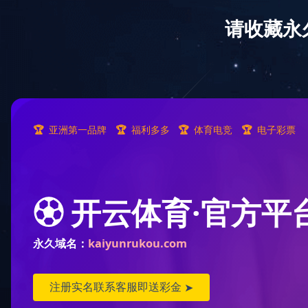
首页
米兰体育在线网
集团动
首页
>
米兰体育在线网站_米兰体育(中国)
>
社会责任
> 