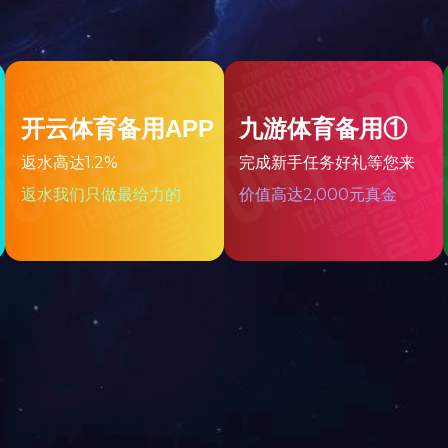
区区委书记夏新，副区长李光华，区政协副主席、华明街道党委书记郑立
股份有限公司董事长崔洪金向贫困学生捐赠助学金
5万元。
元
育在线网站_米兰体育(中国)董事长崔洪金赴贵州考察活动扫描
介
米兰体育在线
米兰体育在线网站_米兰体育(中国)
企业文
介
集团动态
社会责
网站_米兰体育
专介
媒体聚焦
党建文
(中国)