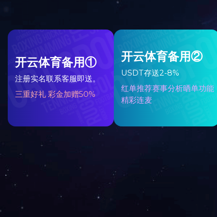
安达集团董事长崔洪金随
天津市东丽
对口帮扶工作。
作为企业家代表，
安达集团
上一篇：
安达集团为明强特教学校捐款10万
下一篇：
扶危济贫，帮教助学 ——记米兰体
首页
集团简
集团简
董事长