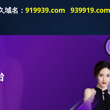
米兰体育在线网站_米兰体育(中国)
米兰体育在线网
站_米兰体育(中国)
企业文化
项目招商加
态
媒体聚焦
领导关怀
党
安达集团向帮扶甘谷县捐款五万